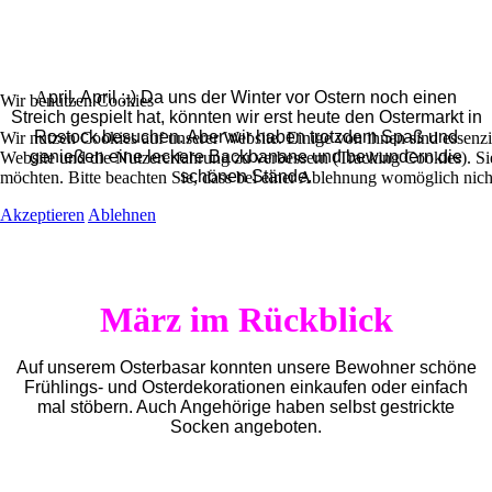
A
pril, April :-) Da uns der Winter vor Ostern noch einen
Wir benutzen Cookies
Streich gespielt hat, könnten wir erst heute den Ostermarkt in
Rostock besuchen. Aber wir haben trotzdem Spaß und
Wir nutzen Cookies auf unserer Website. Einige von ihnen sind essenzie
genießen eine leckere Backbanane und bewundern die
Website und die Nutzererfahrung zu verbessern (Tracking Cookies). Sie
schönen Stände.
möchten. Bitte beachten Sie, dass bei einer Ablehnung womöglich nicht
Akzeptieren
Ablehnen
März im Rückblick
Auf unserem Osterbasar konnten unsere Bewohner schöne
Frühlings- und Osterdekorationen einkaufen oder einfach
mal stöbern. Auch Angehörige haben selbst gestrickte
Socken angeboten.