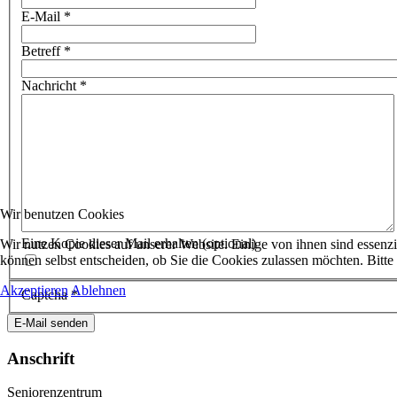
E-Mail
*
Betreff
*
Nachricht
*
Wir benutzen Cookies
Eine Kopie dieser Mail erhalten
(optional)
Wir nutzen Cookies auf unserer Website. Einige von ihnen sind essenzi
können selbst entscheiden, ob Sie die Cookies zulassen möchten. Bitte
Akzeptieren
Ablehnen
Captcha
*
E-Mail senden
Anschrift
Seniorenzentrum