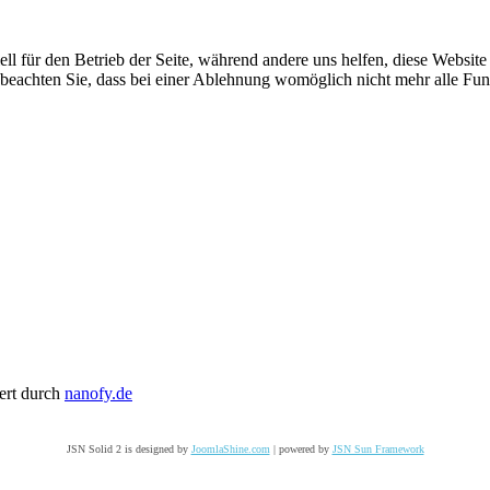
ell für den Betrieb der Seite, während andere uns helfen, diese Websit
 beachten Sie, dass bei einer Ablehnung womöglich nicht mehr alle Funk
ert durch
nanofy.de
JSN Solid 2 is designed by
JoomlaShine.com
| powered by
JSN Sun Framework