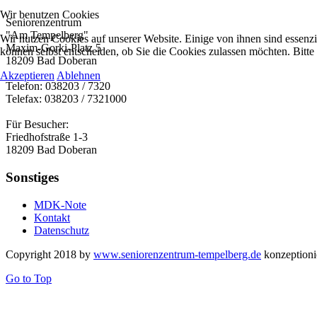
Wir benutzen Cookies
Seniorenzentrum
"Am Tempelberg"
Wir nutzen Cookies auf unserer Website. Einige von ihnen sind essenzi
Maxim-Gorki-Platz 5
können selbst entscheiden, ob Sie die Cookies zulassen möchten. Bitte
18209 Bad Doberan
Akzeptieren
Ablehnen
Telefon: 038203 / 7320
Telefax: 038203 / 7321000
Für Besucher:
Friedhofstraße 1-3
18209 Bad Doberan
Sonstiges
MDK-Note
Kontakt
Datenschutz
Copyright 2018 by
www.seniorenzentrum-tempelberg.de
konzeptioni
Go to Top